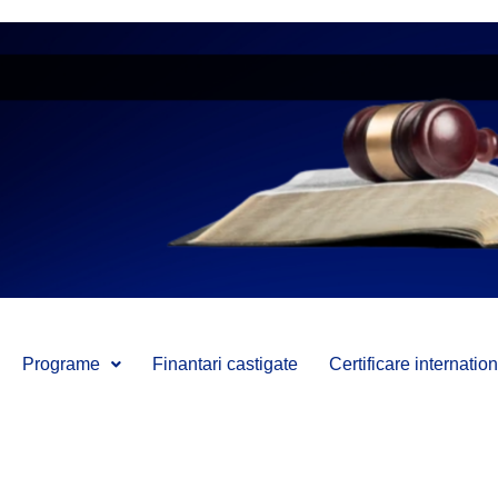
Programe
Finantari castigate
Certificare internati