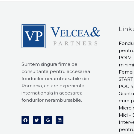
Linku
Fondur
pentr
POIM 1
Suntem singura firma de
minimi
consultanta pentru accesarea
Femeia
fondurilor nerambursabile din
START
Romania, ce are experienta
POC 4.
internationala in accesarea
Grantu
fondurilor nerambursabile.
euro p
Microin
Mici –
Interve
pentru