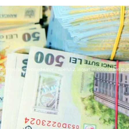
at microîntreprinderilor - apelul 2, lansat în consultare pub