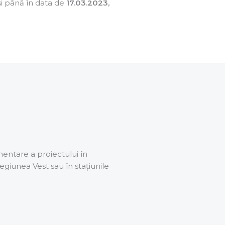
 și până în data de
17.03.2023,
mentare a proiectului în
egiunea Vest sau în stațiunile