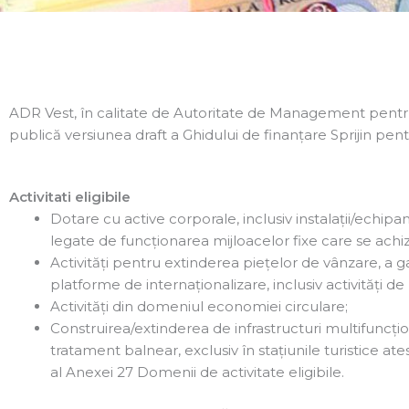
ADR Vest, în calitate de Autoritate de Management pentru 
publică versiunea draft a Ghidului de finanțare Sprijin pent
Activitati eligibile
Dotare cu active corporale, inclusiv instalații/echip
legate de funcționarea mijloacelor fixe care se achi
Activități pentru extinderea piețelor de vânzare, a ga
platforme de internaționalizare, inclusiv activități d
Activități din domeniul economiei circulare;
Construirea/extinderea de infrastructuri multifuncțion
tratament balnear, exclusiv în stațiunile turistice at
al Anexei 27 Domenii de activitate eligibile.