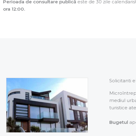
Perioada de consultare publică
este de 30 zile calendarist
ora 12:00.
Solicitanti el
Microîntrep
mediul urban
turistice at
Bugetul
ape