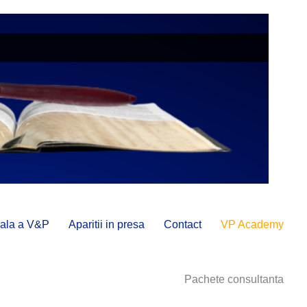
onala a V&P
Aparitii in presa
Contact
VP Academy
Pachete consultanta