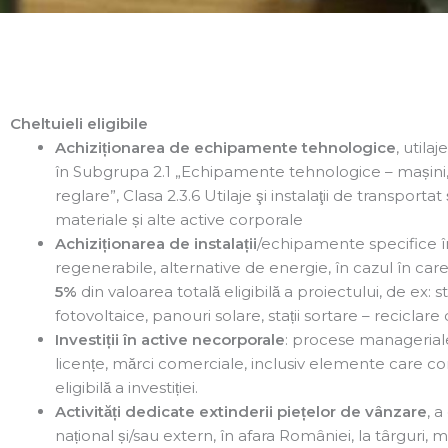
Cheltuieli eligibile
Achiziționarea de echipamente tehnologice
, utila
în Subgrupa 2.1 „Echipamente tehnologice – mașini, utila
reglare”, Clasa 2.3.6 Utilaje şi instalaţii de transporta
materiale și alte active corporale
Achiziționarea de instalații
/echipamente specifice în
regenerabile, alternative de energie, în cazul în care a
5%
din valoarea totală eligibilă a proiectului, de ex:
fotovoltaice, panouri solare, stații sortare – reciclare 
Investiții în active necorporale
: procese manageriale, 
licențe, mărci comerciale, inclusiv elemente care cond
eligibilă a investiției.
Activități dedicate extinderii piețelor de vânzare
, a
național și/sau extern, în afara României, la târguri, 