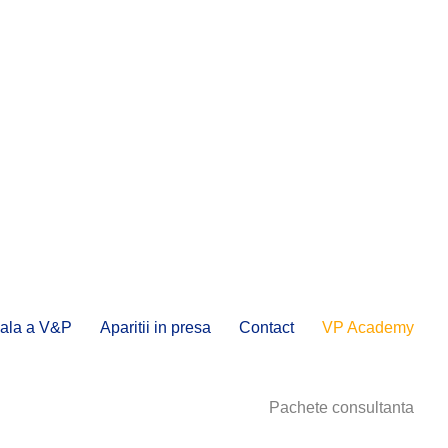
onala a V&P
Aparitii in presa
Contact
VP Academy
Pachete consultanta