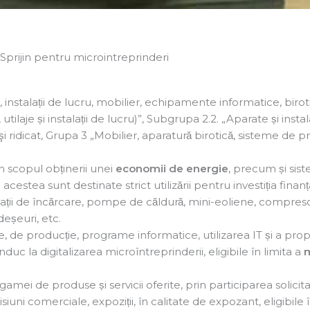
Sprijin pentru microintreprinderi
je, instalații de lucru, mobilier, echipamente informatice, birot
je și instalații de lucru)”, Subgrupa 2.2. „Aparate și instalat
t şi ridicat, Grupa 3 „Mobilier, aparatură birotică, sisteme de p
 scopul obținerii unei
economii de energie
, precum și sis
cestea sunt destinate strict utilizării pentru investiția finant
 stații de încărcare, pompe de căldură, mini-eoliene, compre
deșeuri, etc.
de producție, programe informatice, utilizarea IT și a proprie
uc la digitalizarea microîntreprinderii, eligibile în limita a
m
 gamei de produse și servicii oferite, prin participarea solicita
misiuni comerciale, expoziții, în calitate de expozant, eligibile i