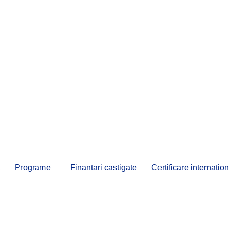
a
Programe
Finantari castigate
Certificare internati