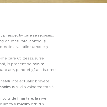
ică, respectiv care se regăsesc
̦ii de măsurare, control și
rotecție a valorilor umane și
teme care utilizează surse
̦ată, în procent de
minim
soare aer, panouri și/sau sisteme
tății intelectuale: brevete,
axim 15 %
din valoarea totală
ntului de finanțare, la nivel
̂n limita a
maxim 15%
din