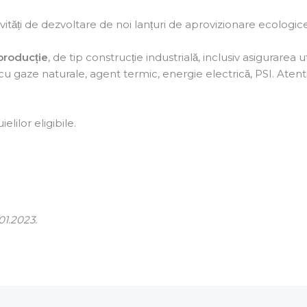
vități de dezvoltare de noi lanțuri de aprovizionare ecologice 
producție
, de tip construcție industrială, inclusiv asigurarea ut
u gaze naturale, agent termic, energie electrică, PSI. Atent
elilor eligibile.
01.2023.