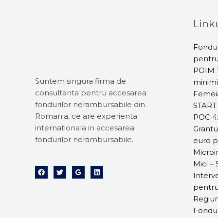
Linku
Fondur
pentr
POIM 1
Suntem singura firma de
minimi
consultanta pentru accesarea
Femeia
fondurilor nerambursabile din
START
Romania, ce are experienta
POC 4.
internationala in accesarea
Grantu
fondurilor nerambursabile.
euro p
Microin
Mici –
Interve
pentru
Regiun
Fondur